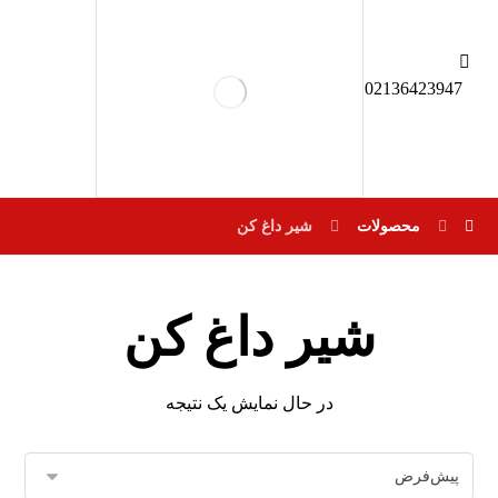
02136423947
محصولات
شیر داغ کن
شیر داغ کن
در حال نمایش یک نتیجه