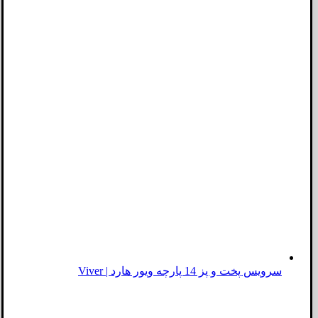
سرویس پخت و پز 14 پارچه ویور هارد | Viver