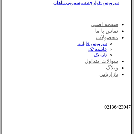
سرویس 6 پارچه سیسمونی ماهان
صفحه اصلی
تماس با ما
محصولات
سرویس قابلمه
قابلمه تک
تابه تک
سوالات متداول
وبلاگ
بازاریابی
02136423947