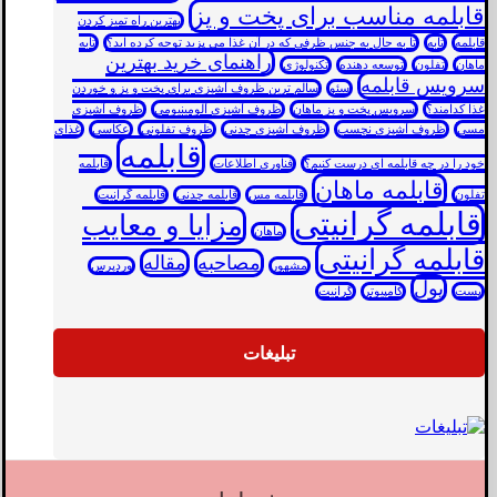
قابلمه مناسب برای پخت و پز
بهترین راه تمیز کردن
قابلمه
تابه
تا به حال به جنس ظرفی که در آن غذا می پزید توجه کرده اید؟
تابه
راهنمای خرید بهترین
ماهان
تفلون
توسعه دهنده
تکنولوژی
سرویس قابلمه
سئو
سالم ترین ظروف آشپزی برای پخت و پز و خوردن
غذا کدامند؟
سرویس پخت و پز ماهان
ظروف آشپزی آلومینیومی
ظروف آشپزی
مسی
ظروف آشپزی نچسب
ظروف آشپزی چدنی
ظروف تفلونی
عکاسی
غذای
قابلمه
خود را در چه قابلمه ای درست کنیم؟
فناوری اطلاعات
قابلمه
قابلمه ماهان
تفلون
قابلمه مس
قابلمه چدنی
قابلمه گرانیت
قابلمه گرانیتی
مزایا و معایب
ماهان
قابلمه گرانیتی
مصاحبه
مقاله
مشهور
وردپرس
پول
پست
کامپیوتر
گرانیت
تبلیغات