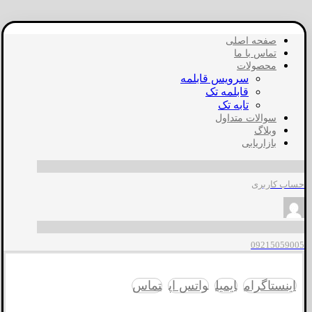
صفحه اصلی
تماس با ما
محصولات
سرویس قابلمه
قابلمه تک
تابه تک
سوالات متداول
وبلاگ
بازاریابی
حساب کاربری
09215059005
اینستاگرام
ایمیل
واتس اپ
تماس