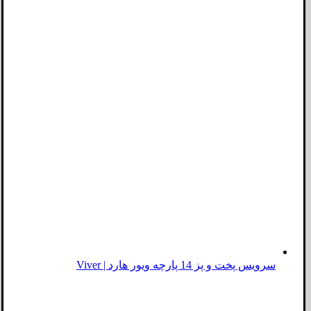
سرویس پخت و پز 14 پارچه ویور هارد | Viver