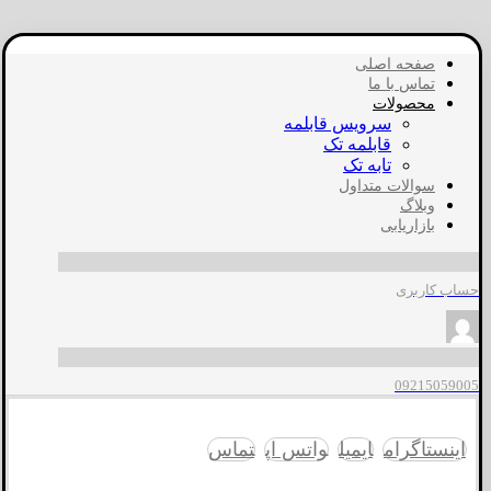
صفحه اصلی
تماس با ما
محصولات
سرویس قابلمه
قابلمه تک
تابه تک
سوالات متداول
وبلاگ
بازاریابی
حساب کاربری
09215059005
اینستاگرام
ایمیل
واتس اپ
تماس