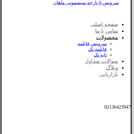
سرویس 6 پارچه سیسمونی ماهان
صفحه اصلی
تماس با ما
محصولات
سرویس قابلمه
قابلمه تک
تابه تک
سوالات متداول
وبلاگ
بازاریابی
02136423947