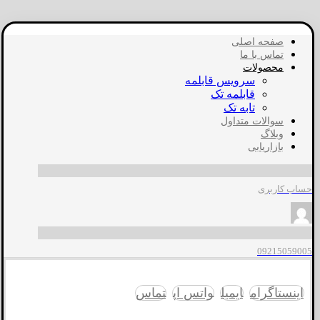
صفحه اصلی
تماس با ما
محصولات
سرویس قابلمه
قابلمه تک
تابه تک
سوالات متداول
وبلاگ
بازاریابی
حساب کاربری
09215059005
اینستاگرام
ایمیل
واتس اپ
تماس