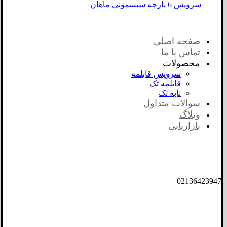
سرویس 6 پارچه سیسمونی ماهان
صفحه اصلی
تماس با ما
محصولات
سرویس قابلمه
قابلمه تک
تابه تک
سوالات متداول
وبلاگ
بازاریابی
02136423947