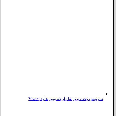
سرویس پخت و پز 14 پارچه ویور هارد | Viver